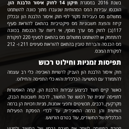
בשנת 2016 במסגרת
תיקון 14 לחוק איסור הלבנת הון
,
הוכנסו עבירות המס המהותיות שנעברו מתוך כוונה להשתמט
מתשלום מס כעבירות מקור לפי חוק איסור הלבנת הון ובכללן
קיזוז והפצת חשבוניות מס פיקטיביות בהתאם להוראת סעיף
117(ב) לחוק מס ערך מוסף, אי דיווח על הכנסות בכוונה
להתחמק או להשתמט מתשלום מס בהתאם לסעיף 220 לפקודת
מס הכנסה והברחת טובין בהתאם להוראות סעיפים 211 ו- 212
לפקודת המכס.
תפיסות זמניות וחילוט רכוש
חוק איסור הלבנת הון העניק לרשויות האכיפה כלי רב עוצמה
להתמודד עם הפשיעה הכלכלית והוא כלי התפיסה והחילוט.
כאשר קיים חשד לביצוע עבירות הלבנת הון, קמה האפשרות
לתפיסה זמנית של רכושו של החשוד, לרבות חשבונות הבנק,
מקרקעין, רכבים, תכשיטים וחפצי אומנות, מניות וזכויות הן ברמה
האישית והן ברמה התאגידית, עד לכדי הפסקת הפעילות
הכלכלית של החשודים, עוד בטרם הורשעו.
מטרת התפיסה לשמר את מצבת נכסיו של החשוד ולמנוע