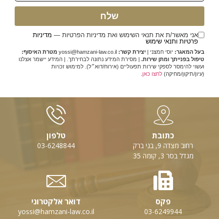
שלח
אני מאשר/ת את תנאי השימוש ואת מדיניות הפרטיות —
מדיניות
פרטיות ותנאי שימוש
בעל המאגר:
יוסי חמצני |
יצירת קשר:
yossi@hamzani-law.co.il
מטרת האיסוף:
טיפול בפנייתך ומתן שירות.
| מסירת המידע נתונה לבחירתך. | המידע יישמר אצלנו
ועשוי להימסר לספקי שירות תפעוליים (אירוח/דוא״ל). למימוש זכויות
(עיון/תיקון/מחיקה)
לחצו כאן
.
כתובת
טלפון
רחוב מצדה 9, בני ברק
03-6248844
מגדל בסר 3, קומה 35
פקס
דואר אלקטרוני
yossi@hamzani-law.co.il
03-6249944