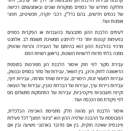
וחלוקה מחדש של כספים ממקורות שונים ובאמצעותם רכישה
של נכסים חדשים, בהם נדל"ן, רכבי יוקרה, תכשיטים, חפצי
אומנות ועוד.
לעיתים הלבנת ההון מתבצעת בהעברות או הפקדות כספים
בפעימות קטנות יותר כדי להימנע ממשיכת תשומת לב. אלמנט
מרכזי בהלבנת ההון הוא בהיותם של העבירה והרווח שהופק
ממנה בלתי מדווח לרשויות השונות, בראשן רשויות המס.
עבירת מקור לפי חוק איסור הלבנת הון מפורטות בתוספת
הראשונה לחוק והינן, בין השאר, עבירות של סחר בסמים ובנשק,
עבירות למעשי זנות, הימורים, עבירות שוחד ומרמה, עבירות זיוף,
עבירות ניירות ערך, עבירות של הברחת טובין, עבירות של הוצאה
וקיזוז חשבוניות פיקטיביות, עבירות של התחמקות מתשלום מס
לפי פקודת מס הכנסה ועוד.
איסור הלבנת הון מהווה חלק מתפיסת האכיפה הכלכלית,
המבוססת על ההבנה שלפיה ההון הוא "צינור חמצן" לכל פעילות
פיננסית שאינה חוקית, בין אם מדובר בארגוני פשיעה ובין אם