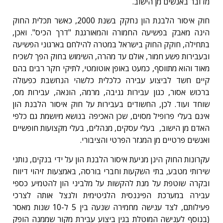
מדובר באנשים מן הישוב.
חוק איסור הלבנת הון נחקק בשנת 2000, כאשר תכלית החוק
הינה מאבק בפשיעה החמורה והמאורגנת "דרך הכיס". ואכן,
בתחילה, חוקק החוק בישראל במטרה להילחם בארגוני הפשיעה
ובעבירות פשע חמור, אולם עד מהרה, השימוש בחוק הפך לשכיח
מאוד והוא מתווסף, כמעט באופן אוטומטי, לתיקי חקר רבים בהם
קיים חשד לביצוע עבירה כלכלית כלשהי הנחשבת כפעולה
ברכוש אסור, כגון עבירות גניבה, מרמה, הונאה, עבירות מס,
שוחד ועוד. לכן, החשודים בעבירות על חוק איסור הלבנת הון
אינם בעלי פרופיל מסוים, שכן האכיפה בנושא מיושמת גם כלפי
האדם מן הישוב, בעלי עסקים, מנהלים, בעלי מקצועות חופשיים
ואנשים פרטיים מן המגזר הפרטי והציבורי.
עקרונות החוק הינן מניעת איסור הלבנת הון על ידי בנקים, נותני
שירותי מטבע, בתי השקעות וחברי בורסה, באמצעות זיהוי דיווח
ובקרה שוטפת על מנת להקשות על מלביני הון להטמיע כספי
עבירה במערכת הפיננסית הלגיטימית ולנצל אותה לצרכי
פעילותם, לצד ענישה מחמירה שנעה בין 5 ל-10 שנות מאסר
(בנוסף לענישה המוטלת בגין ביצוע עבירת מקור שממנה הופק