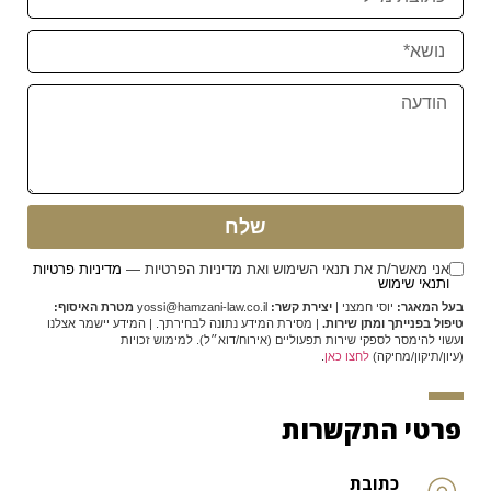
שלח
אני מאשר/ת את תנאי השימוש ואת מדיניות הפרטיות —
מדיניות פרטיות
ותנאי שימוש
בעל המאגר:
יוסי חמצני |
יצירת קשר:
yossi@hamzani-law.co.il
מטרת האיסוף:
טיפול בפנייתך ומתן שירות.
| מסירת המידע נתונה לבחירתך. | המידע יישמר אצלנו
ועשוי להימסר לספקי שירות תפעוליים (אירוח/דוא״ל). למימוש זכויות
(עיון/תיקון/מחיקה)
לחצו כאן
.
פרטי התקשרות
כתובת