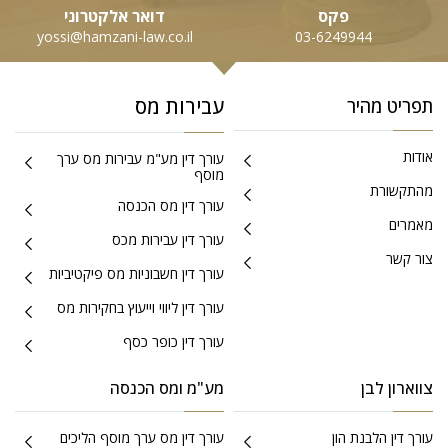
פקס
דואר אלקטרוני
yossi@hamzani-law.co.il
03-6249944
עבירות מס
תפריט מהיר
אודות
עורך דין מע"מ עבירות מס ערך
מוסף
מהתקשורת
עורך דין מס הכנסה
מאמרים
עורך דין עבירות מכס
צור קשר
עורך דין חשבוניות מס פיקטיביות
עורך דין ליווי וייעוץ בחקירות מס
עורך דין כופר כסף
צווארון לבן
מע"מ ומס הכנסה
עורך דין הלבנת הון
עורך דין מס ערך מוסף הליכים