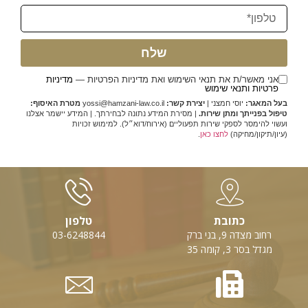
שלח
אני מאשר/ת את תנאי השימוש ואת מדיניות הפרטיות —
מדיניות
פרטיות ותנאי שימוש
בעל המאגר:
יוסי חמצני |
יצירת קשר:
yossi@hamzani-law.co.il
מטרת האיסוף:
טיפול בפנייתך ומתן שירות.
| מסירת המידע נתונה לבחירתך. | המידע יישמר אצלנו
ועשוי להימסר לספקי שירות תפעוליים (אירוח/דוא״ל). למימוש זכויות
(עיון/תיקון/מחיקה)
לחצו כאן
.
כתובת
טלפון
רחוב מצדה 9, בני ברק
03-6248844
מגדל בסר 3, קומה 35