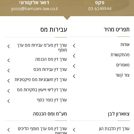
פקס
דואר אלקטרוני
yossi@hamzani-law.co.il
03-6249944
עבירות מס
תפריט מהיר
אודות
עורך דין מע"מ עבירות מס ערך
מוסף
מהתקשורת
עורך דין מס הכנסה
מאמרים
עורך דין עבירות מכס
צור קשר
עורך דין חשבוניות מס פיקטיביות
עורך דין ליווי וייעוץ בחקירות מס
עורך דין כופר כסף
צווארון לבן
מע"מ ומס הכנסה
עורך דין הלבנת הון
עורך דין מס ערך מוסף הליכים
אזרחיים