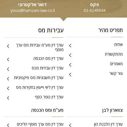
פקס
דואר אלקטרוני
yossi@hamzani-law.co.il
03-6249944
עבירות מס
תפריט מהיר
אודות
עורך דין מע"מ עבירות מס ערך
מוסף
מהתקשורת
עורך דין מס הכנסה
מאמרים
עורך דין עבירות מכס
צור קשר
עורך דין חשבוניות מס פיקטיביות
עורך דין ליווי וייעוץ בחקירות מס
עורך דין כופר כסף
צווארון לבן
מע"מ ומס הכנסה
עורך דין הלבנת הון
עורך דין מס ערך מוסף הליכים