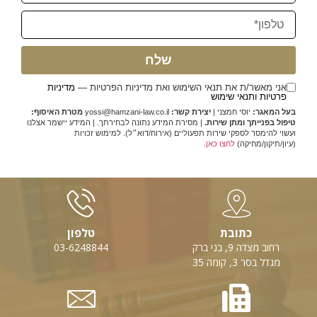
שלח
אני מאשר/ת את תנאי השימוש ואת מדיניות הפרטיות —
מדיניות
פרטיות ותנאי שימוש
בעל המאגר:
יוסי חמצני |
יצירת קשר:
yossi@hamzani-law.co.il
מטרת האיסוף:
טיפול בפנייתך ומתן שירות.
| מסירת המידע נתונה לבחירתך. | המידע יישמר אצלנו
ועשוי להימסר לספקי שירות תפעוליים (אירוח/דוא״ל). למימוש זכויות
(עיון/תיקון/מחיקה)
לחצו כאן
.
כתובת
טלפון
רחוב מצדה 9, בני ברק
03-6248844
מגדל בסר 3, קומה 35